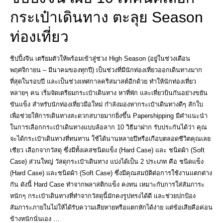
กระเป๋าเดินทาง ตะลุย Season
ท่องเที่ยว
ชิปปิ้งจีน เตรียมตัวให้พร้อมเข้าสู่ช่วง High Season (อยู่ในช่วงเดือน
พฤศจิกายน – มีนาคมของทุกปี) เป็นช่วงที่มีนักท่องเที่ยวออกเดินทางมาก
ที่สุดในรอบปี และเป็นช่วงเทศกาลคริสมาสต์อีกด้วย ทำให้นักท่องเที่ยว
หลายๆ คน เริ่มจัดเตรียมกระเป๋าเดินทาง หาที่พัก และเที่ยวบินกันอย่างขยัน
ขันแข็ง สำหรับนักท่องเที่ยวมือใหม่ กำลังมองหากระเป๋าเดินทางดีๆ สักใบ
เพื่อช่วยให้การเดินทางสะดวกสบายมากยิ่งขึ้น Papershipping มีคำแนะนำ
ในการเลือกกระเป๋าเดินทางแบบล้อลาก 10 วิธีมาฝาก รับประกันได้ว่า คุณ
จะได้กระเป๋าเดินทางที่ทนทาน ใช้ได้นานหลายปีหรือเกือบตลอดชีวิตคุณเลย
เชียว เลือกจากวัสดุ ซึ่งมีทั้งเคสชนิดแข็ง (Hard Case) และ ชนิดผ้า (Soft
Case) ส่วนใหญ่ วัสดุกระเป๋าเดินทาง แบ่งได้เป็น 2 ประเภท คือ ชนิดแข็ง
(Hard Case) และชนิดผ้า (Soft Case) ซึ่งมีคุณสมบัติต่อการใช้งานแตกต่าง
กัน ดังนี้ Hard Case ทำจากพลาสติกแข็ง คงทน เหมาะกับการใส่สัมภาระ
หนักๆ กระเป๋าเดินทางที่ทำจากวัสดุนี้มักคงรูปทรงได้ดี และช่วยปกป้อง
สัมภาระภายในไม่ให้ได้รับความเสียหายหรือแตกหักได้ง่าย แต่ข้อเสียคือค่อน
ข้างหนักนั่นเอง …