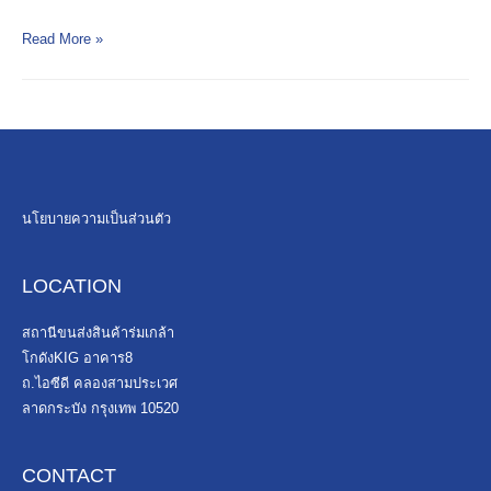
ชิ
Read More »
ป
ปิ้
ง
จี
น
เ
ผ
นโยบายความเป็นส่วนตัว
ย
1
LOCATION
0
เ
สถานีขนส่งสินค้าร่มเกล้า
ท
โกดังKIG อาคาร8
ค
ถ.ไอซีดี คลองสามประเวศ
นิ
ลาดกระบัง กรุงเทพ 10520
ค
เ
ลื
CONTACT